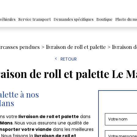
véhicules
Service transport
Demandes spécifiques
Boutique
Photo du m
carcasses pendues
livraison de roll et palette
livraison d
RETOUR
raison de roll et palette Le 
alette à nos
Mans
ons votre
livraison de roll et palette
dans
 Mans
. Nous vous assurons une qualité de
nsporter votre viande
dans les meilleures
. Nous faisons la
livraison de roll et