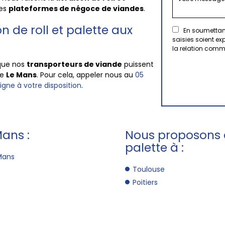
res
plateformes de
négoce de viandes
.
n de roll et palette aux
En soumettant
saisies soient e
la relation comm
que nos
transporteurs de viande
puissent
de
Le Mans
. Pour cela, appeler nous au
05
igne à votre disposition
.
Mans :
Nous proposons au
palette à :
Mans
Toulouse
Poitiers