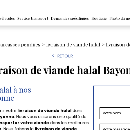
véhicules
Service transport
Demandes spécifiques
Boutique
Photo du m
 carcasses pendues
livraison de viande halal
livraison 
RETOUR
vraison de viande halal Bayo
alal à nos
onne
ons votre
livraison de viande halal
dans
yonne
. Nous vous assurons une qualité de
nsporter votre viande
dans les meilleures
e
. Nous faisons la
livraison de viande