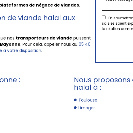
plateformes de
négoce de viandes
.
on de viande halal aux
En soumettant
saisies soient e
la relation comm
que nos
transporteurs de viande
puissent
Bayonne
. Pour cela, appeler nous au
05 46
e à votre disposition
.
onne :
Nous proposons a
halal à :
Toulouse
Limoges