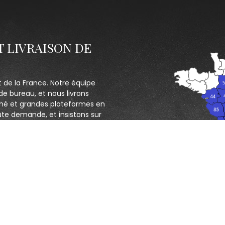
T LIVRAISON DE
t de la France. Notre équipe
de bureau, et nous livrons
hé et grandes plateformes en
ute demande, et insistons sur
ectif : servir au mieux les
CONTACTEZ NOUS