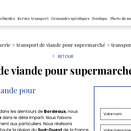
véhicules
Service transport
Demandes spécifiques
Boutique
Photo du m
herie
transport de viande pour supermarché
transpor
RETOUR
 de viande pour supermarch
viande pour
dans les alentours de
Bordeaux
, nous
e
dans le délai imparti. Nous faisons
ent aux particuliers. Nous réalisons
toute la région du
Sud-Ouest
de la
France
,