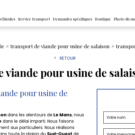
véhicules
Service transport
Demandes spécifiques
Boutique
Photo du m
ie
transport de viande pour usine de salaison
transpor
RETOUR
e viande pour usine de sala
viande pour usine de
ison
dans les alentours de
Le Mans
, nous
e
dans le délai imparti. Nous faisons
ent aux particuliers. Nous réalisons
ns toute la région du
Sud-Ouest
de