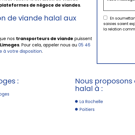
plateformes de
négoce de viandes
.
on de viande halal aux
En soumettant
saisies soient e
la relation comm
que nos
transporteurs de viande
puissent
Limoges
. Pour cela, appeler nous au
05 46
e à votre disposition
.
oges :
Nous proposons a
halal à :
moges
La Rochelle
Poitiers