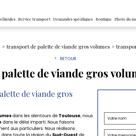
véhicules
Service transport
Demandes spécifiques
Boutique
Photo du m
e
transport de palette de viande gros volumes
transpor
RETOUR
 palette de viande gros vol
alette de viande gros
olumes
dans les alentours de
Toulouse
, nous
e
dans le délai imparti. Nous faisons
ent aux particuliers. Nous réalisons
s
dans toute la région du
Sud-Ouest
de