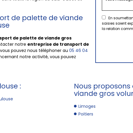
ort de palette de viande
En soumettant
use
saisies soient e
la relation comm
sport de palette de viande gros
ontacter notre
entreprise de transport de
a, vous pouvez nous téléphoner au
05 46 04
oncernant notre activité, vous pouvez
.
louse :
Nous proposons a
viande gros volu
oulouse
Limoges
Poitiers