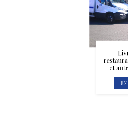
Liv
restauran
et aut
EN