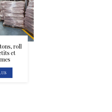
tons, roll
etits et
umes
LUS