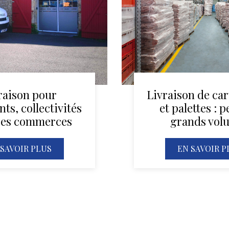
raison pour
Livraison de car
ts, collectivités
et palettes : p
res commerces
grands vol
 SAVOIR PLUS
EN SAVOIR P