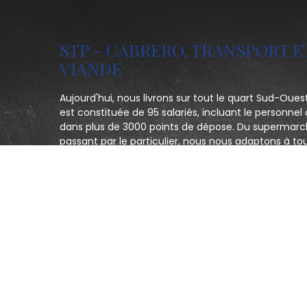
STP - CABRERO, TRANSPORT E
VIANDE
Aujourd'hui, nous livrons sur tout le quart Sud-Oues
est constituée de 95 salariés, incluant le personnel 
dans plus de 3000 points de dépose. Du supermarc
passant par le particulier, nous nous adaptons à to
la qualité de notre prestation de service. Un seul obj
clients et être le plus réactif possible.