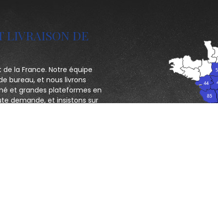
T LIVRAISON DE
t de la France. Notre équipe
de bureau, et nous livrons
hé et grandes plateformes en
ute demande, et insistons sur
ectif : servir au mieux les
CONTACTEZ NOUS