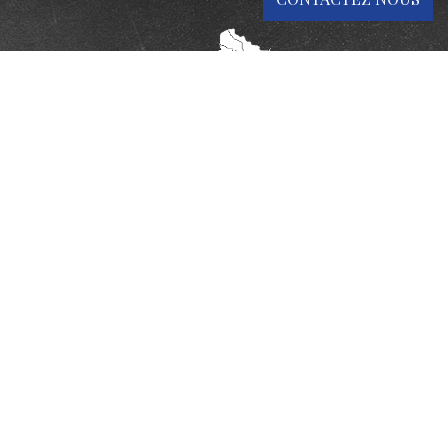
6 Route de Bertranneau,
17270
Cercoux
France
05 46 04 01 20