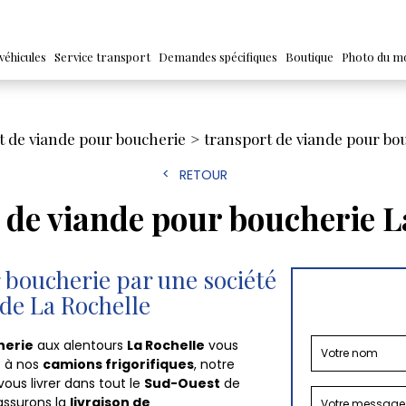
véhicules
Service transport
Demandes spécifiques
Boutique
Photo du m
t de viande pour boucherie
transport de viande pour bo
RETOUR
 de viande pour boucherie L
 boucherie par une société
 de La Rochelle
herie
aux alentours
La Rochelle
vous
e à nos
camions frigorifiques
, notre
ous livrer dans tout le
Sud-Ouest
de
assurons la
livraison de